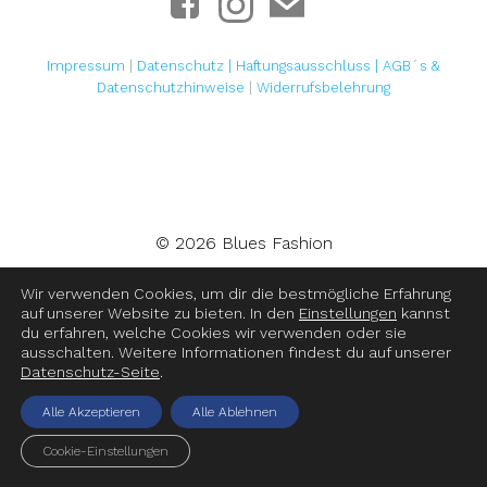
Impressum
|
Datenschutz |
Haftungsausschluss
|
AGB´s &
Datenschutzhinweise
|
Widerrufsbelehrung
© 2026 Blues Fashion
Wir verwenden Cookies, um dir die bestmögliche Erfahrung
auf unserer Website zu bieten. In den
Einstellungen
kannst
du erfahren, welche Cookies wir verwenden oder sie
ausschalten. Weitere Informationen findest du auf unserer
Datenschutz-Seite
.
Alle Akzeptieren
Alle Ablehnen
Cookie-Einstellungen