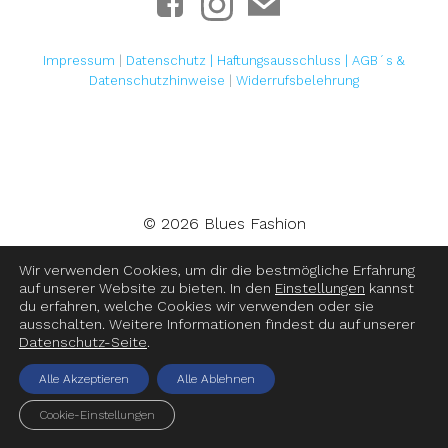
Impressum
|
Datenschutz |
Haftungsausschluss
|
AGB´s &
Datenschutzhinweise
|
Widerrufsbelehrung
© 2026 Blues Fashion
Wir verwenden Cookies, um dir die bestmögliche Erfahrung
auf unserer Website zu bieten. In den
Einstellungen
kannst
du erfahren, welche Cookies wir verwenden oder sie
ausschalten. Weitere Informationen findest du auf unserer
Datenschutz-Seite
.
Alle Akzeptieren
Alle Ablehnen
Cookie-Einstellungen