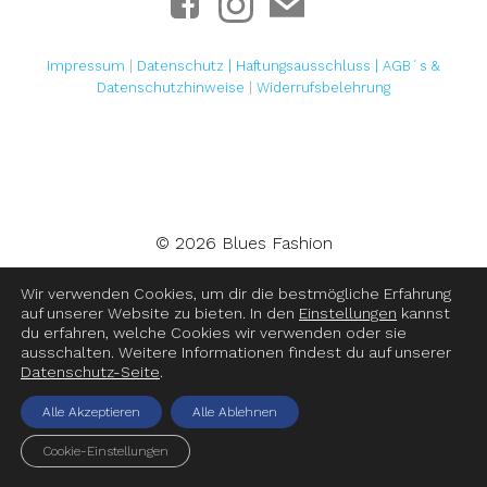
Impressum
|
Datenschutz |
Haftungsausschluss
|
AGB´s &
Datenschutzhinweise
|
Widerrufsbelehrung
© 2026 Blues Fashion
Wir verwenden Cookies, um dir die bestmögliche Erfahrung
auf unserer Website zu bieten. In den
Einstellungen
kannst
du erfahren, welche Cookies wir verwenden oder sie
ausschalten. Weitere Informationen findest du auf unserer
Datenschutz-Seite
.
Alle Akzeptieren
Alle Ablehnen
Cookie-Einstellungen