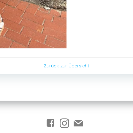
TION
B
Zurück zur Übersicht