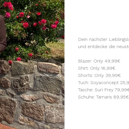
Dein nächster Liebling
und entdecke die neuste
Blazer: Only 49,99€
Shirt: Only 16,99€
Shorts: Only 39,99€
Tuch: Soyaconcept 25,
Tasche: Suri Frey 79,99
Schuhe: Tamaris 89,95€